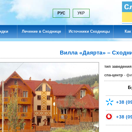
РУС
УКР
идки
Лечение в Сходнице
Источники Сходницы
Как
Вилла «Даярта» – Сходн
тип заведения
спа-центр
- фи
Б
+38
(09
+38
(09