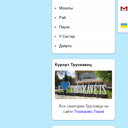
Мозолы
Рай
Пауза
У Сестер
Даярта
Курорт Трускавец
Все санатории Трускавца на
сайте
Truskavets.Travel