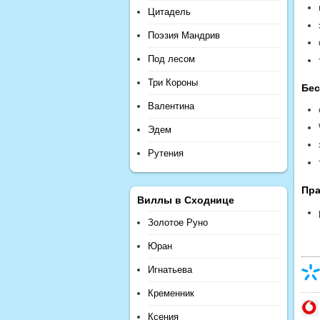
Цитадель
Поэзия Мандрив
Под лесом
Три Короны
Бес
Валентина
Эдем
Рутения
Пра
Виллы в Сходнице
Золотое Руно
Юран
Игнатьева
Кременник
Ксения