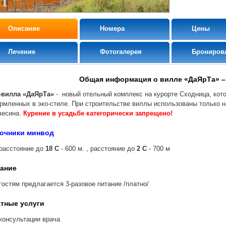
Описание
Номера
Цены
Лечение
Фотогалерея
Брониров
Общая информация о вилле «ДаЯрТа» –
-вилла «ДаЯрТа»
- новый отельный комплекс на курорте Сходница, кото
рмленных в эко-стиле. При строительстве виллы использованы только 
весина.
Курение в усадьбе категорически запрещено!
очники минвод
расстояние до
18 С
- 600 м. , расстояние до
2 С
- 700 м
ание
гостям предлагается 3-разовое питание /платно/
тные услуги
консультации врача