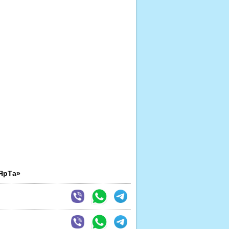
ЯрТа»