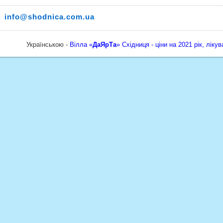
info@shodnica.com.ua
Українською -
Вілла «
ДаЯрТа
» Східниця - ціни на 2021 рік, ліку