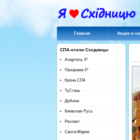
Главная
Акции и ск
СПА-отели Сходницы
Апартель 5*
Панорама 5*
Крона СПА
ТуСтань
ДиАнна
Киевская Русь
Респект
Санта-Мария