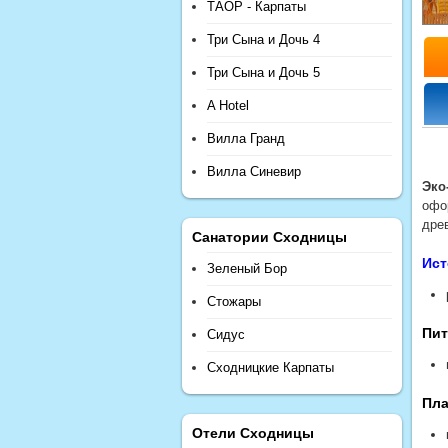
ТАОР - Карпаты
Три Сына и Дочь 4
Три Сына и Дочь 5
A Hotel
Вилла Гранд
Вилла Синевир
Эко
офо
дре
Санатории Сходницы
Ист
Зеленый Бор
Стожары
Пит
Сидус
Сходницкие Карпаты
Пла
Отели Сходницы