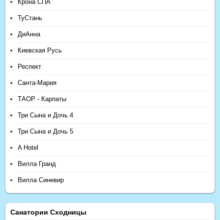
Крона СПА
ТуСтань
ДиАнна
Киевская Русь
Респект
Санта-Мария
ТАОР - Карпаты
Три Сына и Дочь 4
Три Сына и Дочь 5
A Hotel
Вилла Гранд
Вилла Синевир
Санатории Сходницы