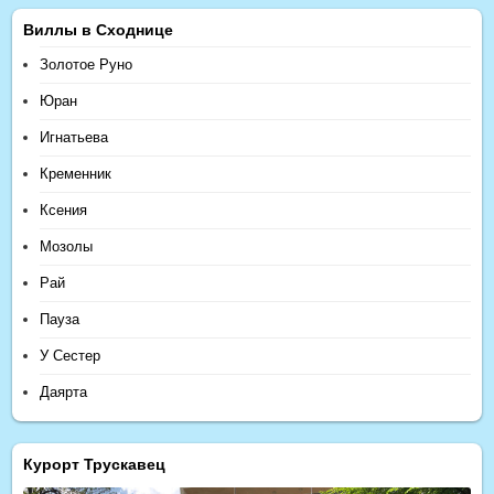
Виллы в Сходнице
Золотое Руно
Юран
Игнатьева
Кременник
Ксения
Мозолы
Рай
Пауза
У Сестер
Даярта
Курорт Трускавец